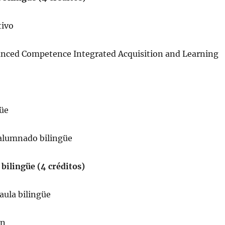
tivo
anced Competence Integrated Acquisition and Learning
güe
l alumnado bilingüe
 bilingüe (4 créditos)
 aula bilingüe
ón